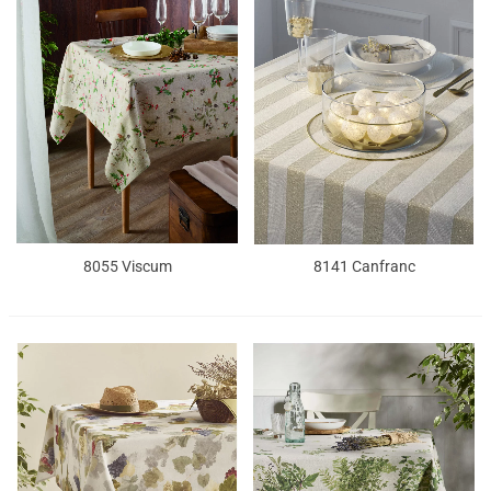
8055 Viscum
8141 Canfranc