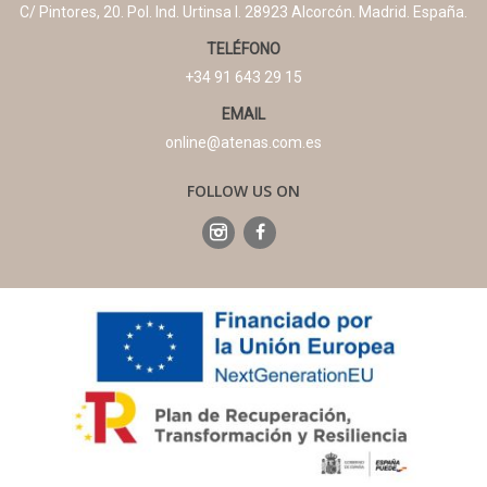
C/ Pintores, 20. Pol. Ind. Urtinsa I. 28923 Alcorcón. Madrid. España.
TELÉFONO
+34 91 643 29 15
EMAIL
online@atenas.com.es
FOLLOW US ON