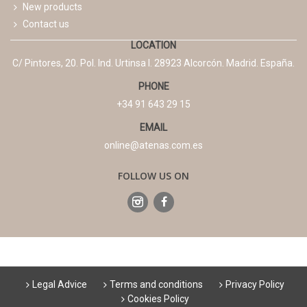
New products
Contact us
LOCATION
C/ Pintores, 20. Pol. Ind. Urtinsa I. 28923 Alcorcón. Madrid. España.
PHONE
+34 91 643 29 15
EMAIL
online@atenas.com.es
FOLLOW US ON
Legal Advice
Terms and conditions
Privacy Policy
Cookies Policy