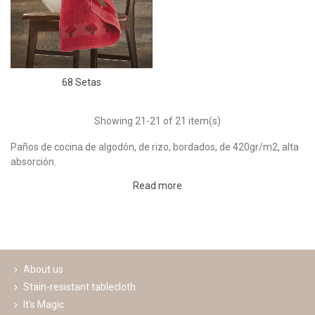
68 Setas
Showing
21
-21 of 21 item(s)
Paños de cocina de algodón, de rizo, bordados, de 420gr/m2, alta
absorción.
Read more
Se venden por docenas surtidas tanto en motivos como en
colores. Medida de 50x50cm.
About us
Stain-resistant tablecloth
It's Magic