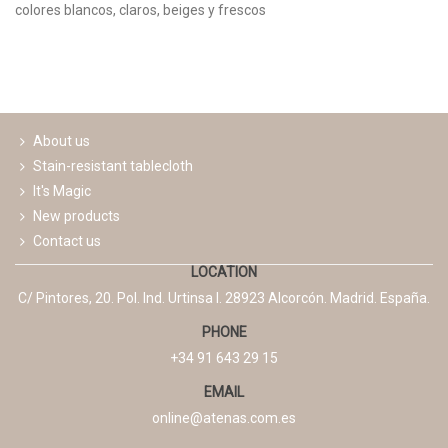
colores blancos, claros, beiges y frescos
Read more
About us
Stain-resistant tablecloth
It's Magic
New products
Contact us
LOCATION
C/ Pintores, 20. Pol. Ind. Urtinsa I. 28923 Alcorcón. Madrid. España.
PHONE
+34 91 643 29 15
EMAIL
online@atenas.com.es