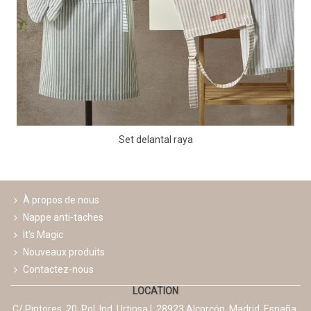
Set delantal raya
À propos de nous
Nappe anti-taches
It's Magic
Nouveaux produits
Contactez-nous
LOCATION
C/ Pintores, 20. Pol. Ind. Urtinsa I. 28923 Alcorcón. Madrid. España.