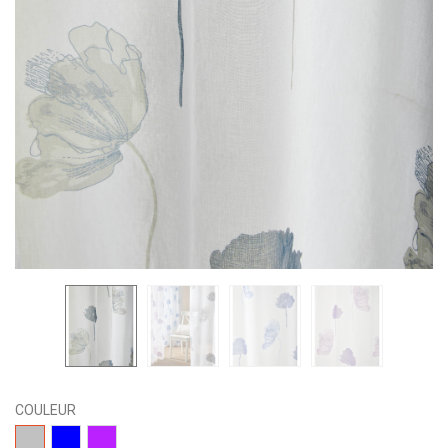
COULEUR
15-
01-
11-