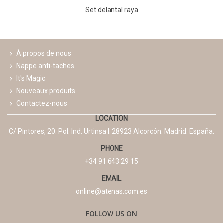
Set delantal raya
À propos de nous
Nappe anti-taches
It's Magic
Nouveaux produits
Contactez-nous
LOCATION
C/ Pintores, 20. Pol. Ind. Urtinsa I. 28923 Alcorcón. Madrid. España.
PHONE
+34 91 643 29 15
EMAIL
online@atenas.com.es
FOLLOW US ON