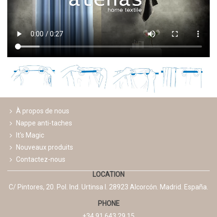
À propos de nous
Nappe anti-taches
It's Magic
Nouveaux produits
Contactez-nous
LOCATION
C/ Pintores, 20. Pol. Ind. Urtinsa I. 28923 Alcorcón. Madrid. España.
PHONE
+34 91 643 29 15