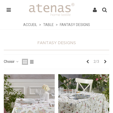
ACCUEIL
>
TABLE
>
FANTASY DESIGNS
FANTASY DESIGNS
Précédent
Sui
Choisir
2/3