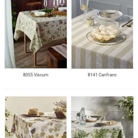
8055 Viscum
8141 Canfranc