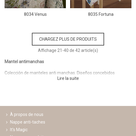
8034 Venus
8035 Fortuna
CHARGEZ PLUS DE PRODUITS
Affichage
21
-40 de 42 article(s)
Mantel antimanchas
Colección de manteles anti manchas. Diseños concebidos
Lire la suite
cuidadosamente aplicando las ventajas de la estampación digital.
Coloridos vivos e infinitos, dibujos cerrados y expresivos son
aspectos que identifican a ésta colección.
Una selección de manteles que trae originalidad y elegancia a la
casa sin dejar que las manchas empañen cualquier encuentro
À propos de nous
alrededor de la mesa.
Nappe anti-taches
Nuestros manteles llevan el auténtico tratamiento anti manchas:
It's Magic
dos pases de resina y un baño Teflon® de DuPont® que garantiza