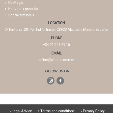
It's Magic
Nouveaux produits
Contactez-nous
LOCATION
C/ Pintores, 20. Pol. Ind. Urtinsa I. 28923 Alcorcón. Madrid. España.
PHONE
+34 91 643 29 15
EMAIL
online@atenas.com.es
FOLLOW US ON
Legal Advice
Terms and conditions
Privacy Policy