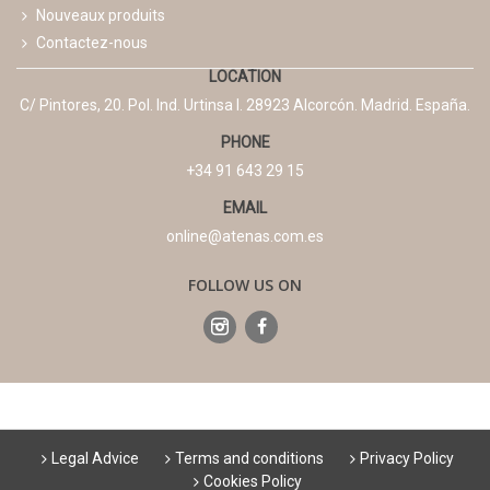
Nouveaux produits
Contactez-nous
LOCATION
C/ Pintores, 20. Pol. Ind. Urtinsa I. 28923 Alcorcón. Madrid. España.
PHONE
+34 91 643 29 15
EMAIL
online@atenas.com.es
FOLLOW US ON
Legal Advice
Terms and conditions
Privacy Policy
Cookies Policy