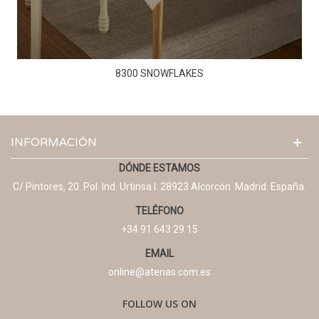
8300 SNOWFLAKES
INFORMACIÓN
DÓNDE ESTAMOS
C/ Pintores, 20. Pol. Ind. Urtinsa I. 28923 Alcorcón. Madrid. España.
TELÉFONO
+34 91 643 29 15
EMAIL
online@atenas.com.es
FOLLOW US ON