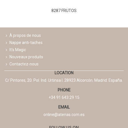
8287 FRUTOS
À propos de nous
Nappe anti-taches
It's Magic
Nouveaux produits
Contactez-nous
LOCATION
C/ Pintores, 20. Pol. Ind. Urtinsa I. 28923 Alcorcón. Madrid. España.
PHONE
+34 91 643 29 15
EMAIL
online@atenas.com.es
FOLLOW US ON