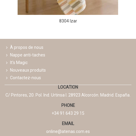
8304 Izar
À propos de nous
Nappe anti-taches
It's Magic
Nouveaux produits
Contactez-nous
LOCATION
C/ Pintores, 20. Pol. Ind. Urtinsa I. 28923 Alcorcón. Madrid. España.
PHONE
+34 91 643 29 15
EMAIL
online@atenas.com.es