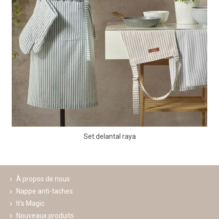
Set delantal raya
À propos de nous
Nappe anti-taches
It's Magic
Nouveaux produits