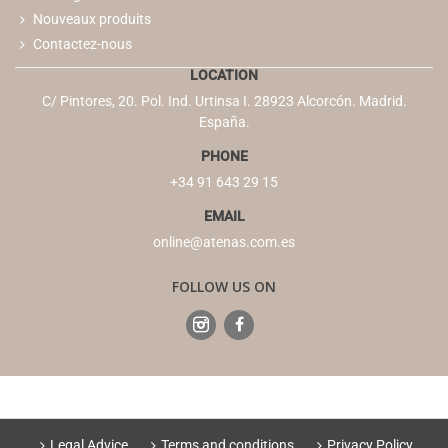
Nouveaux produits
Contactez-nous
LOCATION
C/ Pintores, 20. Pol. Ind. Urtinsa I. 28923 Alcorcón. Madrid.
España.
PHONE
+34 91 643 29 15
EMAIL
online@atenas.com.es
FOLLOW US ON
Legal Advice
Terms and conditions
Privacy Policy