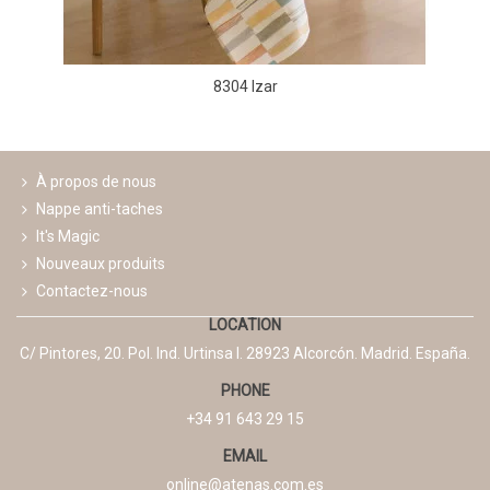
8304 Izar
À propos de nous
Nappe anti-taches
It's Magic
Nouveaux produits
Contactez-nous
LOCATION
C/ Pintores, 20. Pol. Ind. Urtinsa I. 28923 Alcorcón. Madrid. España.
PHONE
+34 91 643 29 15
EMAIL
online@atenas.com.es