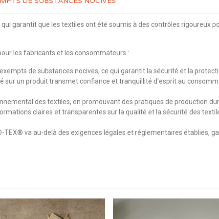
XEMPTS DE SUBSTANCES NOCIVES
ui garantit que les textiles ont été soumis à des contrôles rigoureux p
our les fabricants et les consommateurs :
xempts de substances nocives, ce qui garantit la sécurité et la protectio
ur un produit transmet confiance et tranquillité d'esprit au consommateu
mental des textiles, en promouvant des pratiques de production durabl
ormations claires et transparentes sur la qualité et la sécurité des te
O-TEX® va au-delà des exigences légales et réglementaires établies, gar