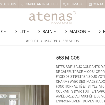
S DE NOUS
NAPPE ANTI-TÀCHES
IT'S MAGIC
CONTA
LE
LIT
BAIN
MAISON
ACCUEIL
>
MAISON
>
558 MICOS
558 MICOS
DITES ADIEU AUX COURANTS D'
DE CALFEUTRAGE MICOS ! CE P
FROID DE S'INFILTRER SOUS VO
CHARME AVEC DES IMAGES ADOR
FONCTIONNALITÉ ET STYLE, MI
COURANTS D'AIR TOUT EN APPO
AMÉLIOREZ L'ÉTANCHÉITÉ DE V
ENVIRONNEMENT DOMESTIQUE P