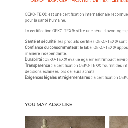
OEKO-TEX® : CERTIFICATION DE TEXTILES E
OEKO-TEX® est une certification internationale reconnue q
pour la santé humaine.
La certification OEKO-TEX® offre une série d'avantages p
Santé et sécurité :
les produits certifiés OEKO-TEX® sont e
Confiance du consommateur :
le label OEKO-TEX® apposé s
manière indépendante.
Durabilité :
OEKO-TEX® évalue également l'impact environne
Transparence :
la certification OEKO-TEX® fournit des inf
décisions éclairées lors de leurs achats.
Exigences légales et réglementaires :
la certification OEK
YOU MAY ALSO LIKE