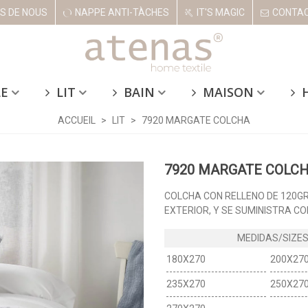
S DE NOUS
NAPPE ANTI-TÀCHES
IT'S MAGIC
CONTA
LE
LIT
BAIN
MAISON
ACCUEIL
>
LIT
>
7920 MARGATE COLCHA
7920 MARGATE COLC
COLCHA CON RELLENO DE 120GR
EXTERIOR, Y SE SUMINISTRA C
180X270
200X27
235X270
250X27