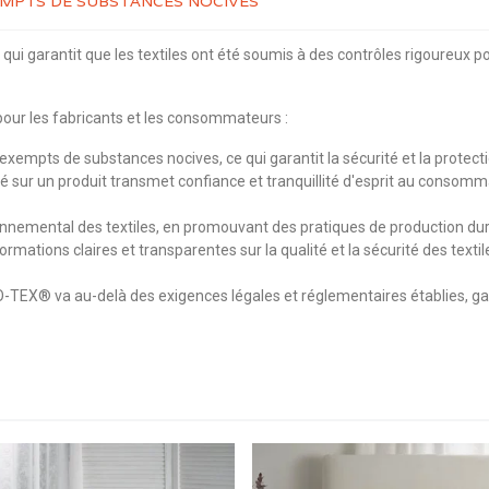
XEMPTS DE SUBSTANCES NOCIVES
ui garantit que les textiles ont été soumis à des contrôles rigoureux p
our les fabricants et les consommateurs :
xempts de substances nocives, ce qui garantit la sécurité et la protectio
ur un produit transmet confiance et tranquillité d'esprit au consommateu
mental des textiles, en promouvant des pratiques de production durabl
ormations claires et transparentes sur la qualité et la sécurité des te
O-TEX® va au-delà des exigences légales et réglementaires établies, gar