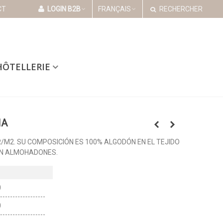
CT
LOGIN B2B
FRANÇAIS
RECHERCHER
HÔTELLERIE
HA
/M2. SU COMPOSICIÓN ES 100% ALGODÓN EN EL TEJIDO
ON ALMOHADONES.
0
0