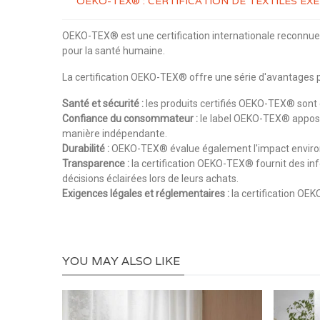
OEKO-TEX® : CERTIFICATION DE TEXTILES E
OEKO-TEX® est une certification internationale reconnue q
pour la santé humaine.
La certification OEKO-TEX® offre une série d'avantages p
Santé et sécurité :
les produits certifiés OEKO-TEX® sont e
Confiance du consommateur :
le label OEKO-TEX® apposé s
manière indépendante.
Durabilité :
OEKO-TEX® évalue également l'impact environne
Transparence :
la certification OEKO-TEX® fournit des inf
décisions éclairées lors de leurs achats.
Exigences légales et réglementaires :
la certification OEK
YOU MAY ALSO LIKE