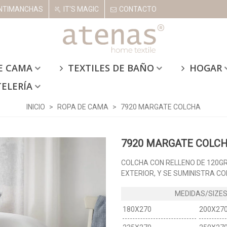
NTIMANCHAS
IT'S MAGIC
CONTACTO
E CAMA
TEXTILES DE BAÑO
HOGAR
TELERÍA
INICIO
>
ROPA DE CAMA
>
7920 MARGATE COLCHA
7920 MARGATE COLC
COLCHA CON RELLENO DE 120GR
EXTERIOR, Y SE SUMINISTRA C
180X270
200X27