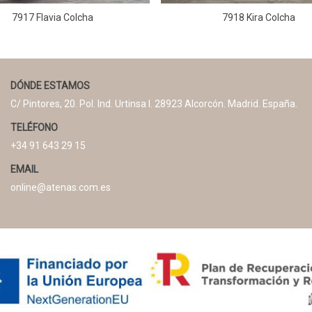
7917 Flavia Colcha
7918 Kira Colcha
DÓNDE ESTAMOS
C/ Pintores, 20. Pol. Ind. Urtinsa I. 28923 Alcorcón. Madrid. España.
TELÉFONO
+34 91 643 29 15
EMAIL
online@atenas.com.es