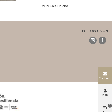
7919 Kaia Colcha
971
FOLLOW US ON
Contacto
B2B
1