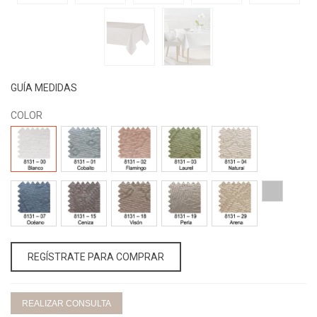
GUÍA MEDIDAS
COLOR
8131
8131
8131
8131
8131
-
-
-
-
-
00
01
02
03
04
BLANCO
COBALTO
FLAMINGO
LAUREL
NATURAL
8131
8131
8131
8131
8131
25-
-
-
-
-
-
PLATA
07
15
18
19
29
OCÉANO
CENIZA
VISÓN
PERLA
ARENA
REGÍSTRATE PARA COMPRAR
REALIZAR CONSULTA