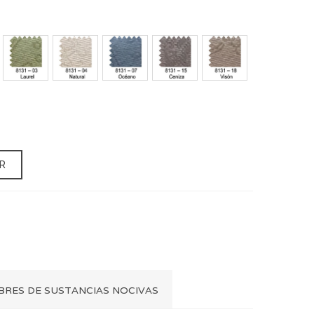
8131
8131
8131
8131
8131
-
-
-
-
-
03
04
07
15
18
LAUREL
NATURAL
OCÉANO
CENIZA
VISÓN
R
IBRES DE SUSTANCIAS NOCIVAS