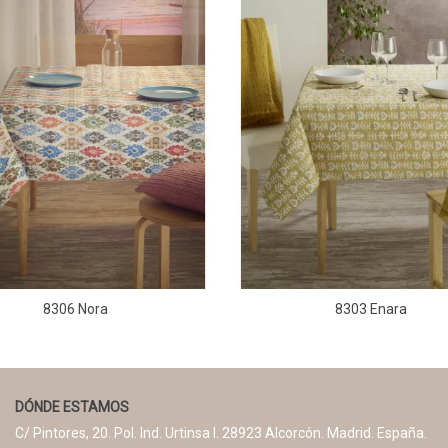
8306 Nora
8303 Enara
DÓNDE ESTAMOS
C/ Pintores, 20. Pol. Ind. Urtinsa I. 28923 Alcorcón. Madrid. España.