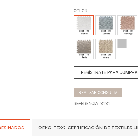
COLOR
8131
8131
8131
-
-
-
00
01
02
BLANCO
COBALTO
FLAMINGO
8131
8131
25-
-
-
PLATA
19
29
PERLA
ARENA
REGÍSTRATE PARA COMPRA
REALIZAR CONSULTA
REFERENCIA:
8131
RESINADOS
OEKO-TEX®: CERTIFICACIÓN DE TEXTILES L