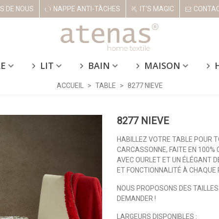
S DE NOUS
NAPPE ANTI-TÀCHES
IT'S MAGIC
CONTA
LE
LIT
BAIN
MAISON
ACCUEIL
>
TABLE
>
8277 NIEVE
8277 NIEVE
HABILLEZ VOTRE TABLE POUR 
CARCASSONNE, FAITE EN 100% 
AVEC OURLET ET UN ÉLÉGANT D
ET FONCTIONNALITÉ À CHAQUE 
NOUS PROPOSONS DES TAILLES 
DEMANDER !
LARGEURS DISPONIBLES :