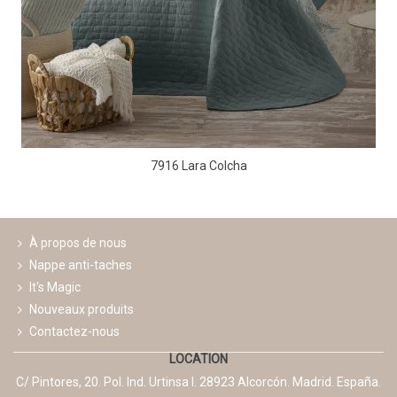
7916 Lara Colcha
À propos de nous
Nappe anti-taches
It's Magic
Nouveaux produits
Contactez-nous
LOCATION
C/ Pintores, 20. Pol. Ind. Urtinsa I. 28923 Alcorcón. Madrid. España.