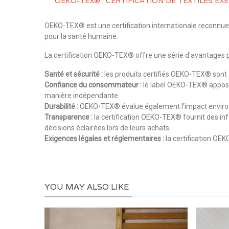
OEKO-TEX® : CERTIFICATION DE TEXTILES E
OEKO-TEX® est une certification internationale reconnue q
pour la santé humaine.
La certification OEKO-TEX® offre une série d'avantages p
Santé et sécurité :
les produits certifiés OEKO-TEX® sont e
Confiance du consommateur :
le label OEKO-TEX® apposé s
manière indépendante.
Durabilité :
OEKO-TEX® évalue également l'impact environne
Transparence :
la certification OEKO-TEX® fournit des inf
décisions éclairées lors de leurs achats.
Exigences légales et réglementaires :
la certification OEK
YOU MAY ALSO LIKE