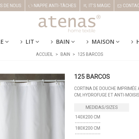
S DE NOUS
NAPPE ANTI-TÀCHES
IT'S MAGIC
CONTA
LE
LIT
BAIN
MAISON
ACCUEIL
>
BAIN
>
125 BARCOS
125 BARCOS
CORTINA DE DOUCHE IMPRIMÉE 
CM, HYDROFUGE ET ANTI-MOISI
140X200 CM
180X200 CM