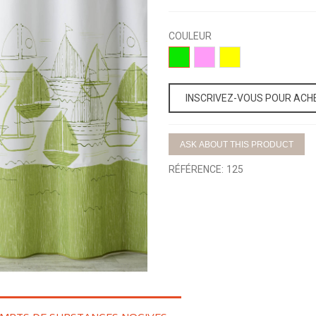
COULEUR
03-
02-
06-
VERDE
ROSA
AMARILLO
INSCRIVEZ-VOUS POUR ACH
ASK ABOUT THIS PRODUCT
RÉFÉRENCE:
125