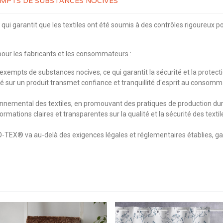
XEMPTS DE SUBSTANCES NOCIVES
ui garantit que les textiles ont été soumis à des contrôles rigoureux p
our les fabricants et les consommateurs :
xempts de substances nocives, ce qui garantit la sécurité et la protectio
ur un produit transmet confiance et tranquillité d'esprit au consommateu
mental des textiles, en promouvant des pratiques de production durabl
ormations claires et transparentes sur la qualité et la sécurité des te
O-TEX® va au-delà des exigences légales et réglementaires établies, gar