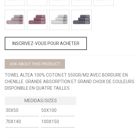
AZUL
TOPO
BGE
TURQUESA
AQUA
52-
53-
54-
55-
FLAMING-
CORAL-
PERLA-
MARENG-
CORAL
FLAMING
MARENG
PERLA
INSCRIVEZ-VOUS POUR ACHETER
ASK ABOUT THIS PRODUCT
TOWEL ALTEA 100% COTON ET 550GR/M2 AVEC BORDURE EN
CHENILLE. GRANDE ABSORPTION ET GRAND CHOIX DE COULEURS.
DISPONIBLE EN QUATRE TAILLES :
30X50
50X100
70X140
100X150