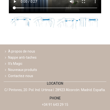
À propos de nous
Nappe anti-taches
It's Magic
Nouveaux produits
Contactez-nous
LOCATION
C/ Pintores, 20. Pol. Ind. Urtinsa I. 28923 Alcorcón. Madrid. España.
PHONE
+34 91 643 29 15