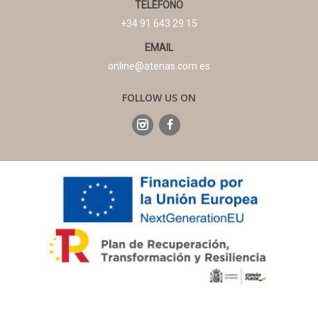
TELÉFONO
+34 91 643 29 15
EMAIL
online@atenas.com.es
FOLLOW US ON