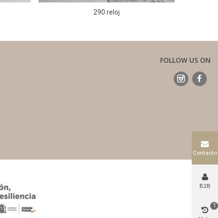
290 reloj
FOLLOW US ON
Contacto
B2B
1