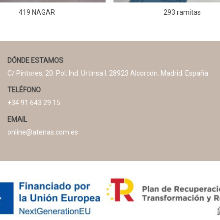
419 NAGAR
293 ramitas
DÓNDE ESTAMOS
C/ Pintores, 20. Pol. Ind. Urtinsa I. 28923 Alcorcón. Madrid. España.
TELÉFONO
+34 91 643 29 15
EMAIL
online@atenas.com.es