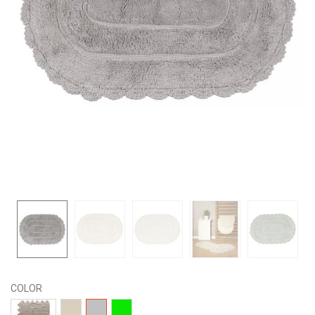
COLOR
8131
04-
15-
03-