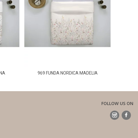
ENA
969 FUNDA NORDICA MADELIA
9
FOLLOW US ON