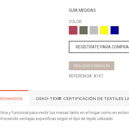
GUÍA MEDIDAS
COLOR
08-
13-
25-
06-
07-
GRANA
BOTELLA
PLATA
AMARILLO
AZULON
REGÍSTRATE PARA COMPRA
REALIZAR CONSULTA
REFERENCIA:
8147
RESINADOS
OEKO-TEX®: CERTIFICACIÓN DE TEXTILES L
ica y funcional para vestir tus mesas tanto en el hogar como en ento
freciendo ventajas específicas según el tipo de tejido utilizado.