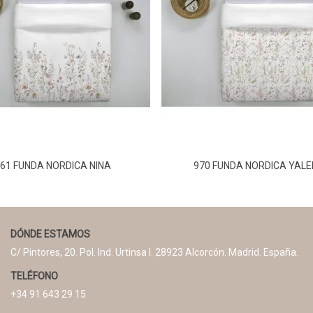
61 FUNDA NORDICA NINA
970 FUNDA NORDICA YAL
DÓNDE ESTAMOS
C/ Pintores, 20. Pol. Ind. Urtinsa I. 28923 Alcorcón. Madrid. España.
TELÉFONO
+34 91 643 29 15