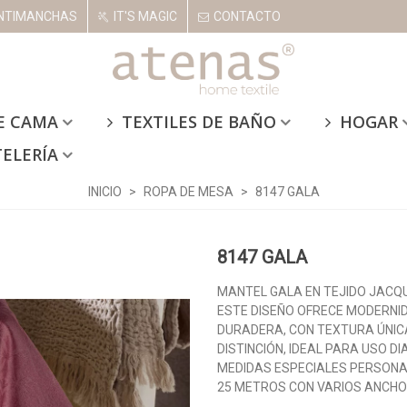
NTIMANCHAS
IT'S MAGIC
CONTACTO
E CAMA
TEXTILES DE BAÑO
HOGAR
TELERÍA
INICIO
>
ROPA DE MESA
>
8147 GALA
8147 GALA
MANTEL GALA EN TEJIDO JACQU
ESTE DISEÑO OFRECE MODERNID
DURADERA, CON TEXTURA ÚNIC
DISTINCIÓN, IDEAL PARA USO DI
MEDIDAS ESPECIALES PERSONALI
25 METROS CON VARIOS ANCHO