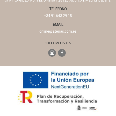
C/ Pintores, 20. Pol. Ind. Urtinsa I. 28923 Alcorcón. Madrid. España.
TELÉFONO
+34 91 643 29 15
EMAIL
online@atenas.com.es
FOLLOW US ON