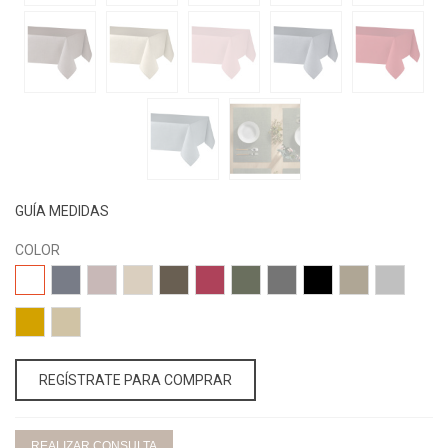
GUÍA MEDIDAS
COLOR
00-
01-
02-
04-
05-
08-
13-
15-
17-
18-
25-
BLANCO
JEANS
CLAVEL
NATURAL
CAFE
GRANA
BOTELLA
ANTRACITA
NEGRO
VISON
PLATA
26-
19-
DORADO
ARENA
REGÍSTRATE PARA COMPRAR
REALIZAR CONSULTA