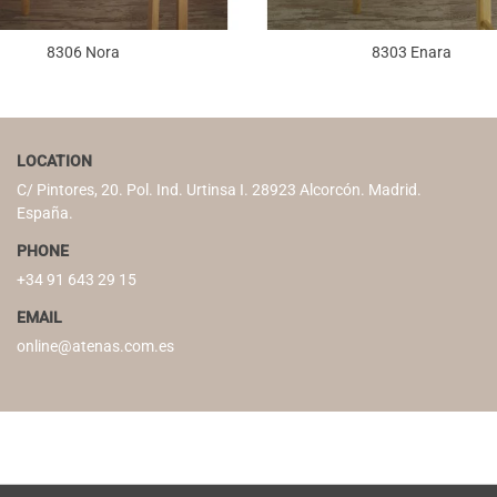
8306 Nora
8303 Enara
LOCATION
C/ Pintores, 20. Pol. Ind. Urtinsa I. 28923 Alcorcón. Madrid.
España.
PHONE
+34 91 643 29 15
EMAIL
online@atenas.com.es