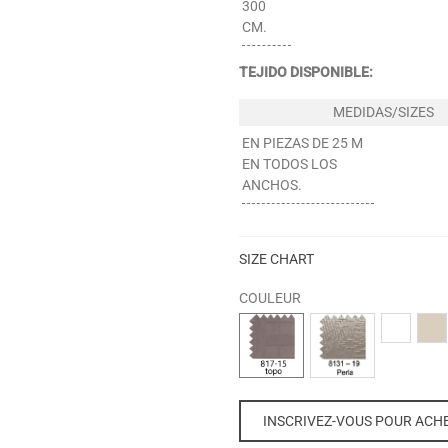
300
CM.
TEJIDO DISPONIBLE:
EN PIEZAS DE 25 M
EN TODOS LOS
ANCHOS.
SIZE CHART
COULEUR
817
8131
00-
04-
-
-
BLANCO
NAT
15
19
TOPO
PERLA
INSCRIVEZ-VOUS POUR ACH